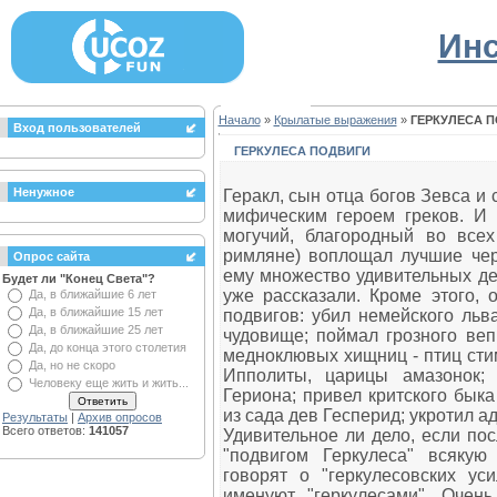
Инс
Начало
»
Крылатые выражения
»
ГЕРКУЛЕСА 
Вход пользователей
ГЕРКУЛЕСА ПОДВИГИ
Ненужное
Геракл, сын отца богов Зевса 
мифическим героем греков. И
могучий, благородный во всех
римляне) воплощал лучшие чер
Опрос сайта
ему множество удивительных д
Будет ли "Конец Света"?
уже рассказали. Кроме этого,
Да, в ближайшие 6 лет
Да, в ближайшие 15 лет
подвигов: убил немейского льв
Да, в ближайшие 25 лет
чудовище; поймал грозного веп
Да, до конца этого столетия
медноклювых хищниц - птиц сти
Да, но не скоро
Ипполиты, царицы амазонок;
Человеку еще жить и жить...
Гериона; привел критского бык
из сада дев Гесперид; укротил а
Результаты
|
Архив опросов
Всего ответов:
141057
Удивительное ли дело, если по
"подвигом Геркулеса" всякую
говорят о "геркулесовских у
именуют "геркулесами". Очен