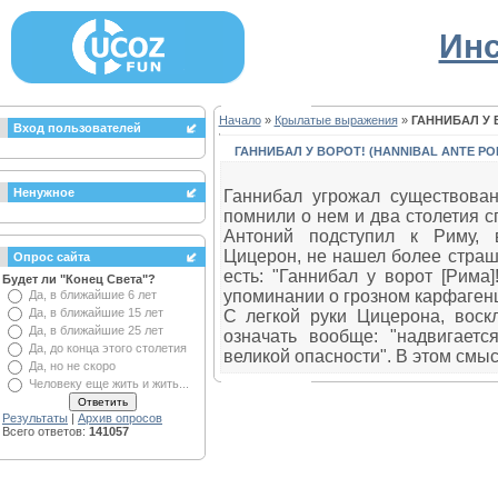
Инс
Начало
»
Крылатые выражения
»
ГАННИБАЛ У 
Вход пользователей
ГАННИБАЛ У ВОРОТ! (HANNIBAL ANTE PO
Ненужное
Ганнибал угрожал существован
помнили о нем и два столетия сп
Антоний подступил к Риму, 
Цицерон, не нашел более страшн
Опрос сайта
есть: "Ганнибал у ворот [Рима
Будет ли "Конец Света"?
упоминании о грозном карфаген
Да, в ближайшие 6 лет
Да, в ближайшие 15 лет
С легкой руки Цицерона, воскл
Да, в ближайшие 25 лет
означать вообще: "надвигается
Да, до конца этого столетия
великой опасности". В этом смы
Да, но не скоро
Человеку еще жить и жить...
Результаты
|
Архив опросов
Всего ответов:
141057