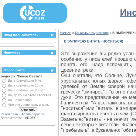
Инс
Начало
»
Крылатые выражения
»
В ЭМПИРЕЯХ 
Вход пользователей
В ЭМПИРЕЯХ ВИТАТЬ (НОСИТЬСЯ)
Ненужное
Это выражение вы редко услыши
особенно у писателей прошлого
понять его, надо вспомнить,
древние греки.
Опрос сайта
Они считали, что Солнце, Лун
Будет ли "Конец Света"?
хрустальных полых шарах - сфе
Да, в ближайшие 6 лет
Да, в ближайшие 15 лет
далекой от Земли сферой начи
Да, в ближайшие 25 лет
гречески "эмпирос" - "в огне на
Да, до конца этого столетия
духи. Это представление не ме
Да, но не скоро
Галилея (см. "А все-таки она ве
Человеку еще жить и жить...
"носиться" или "витать" в эмпире
фантазировать невесть о чем. (С
Результаты
|
Архив опросов
Всего ответов:
141057
Заметьте: "витать" - не значит "л
себе некоторые читатели. Значен
"пребывать", а буквально: "обита