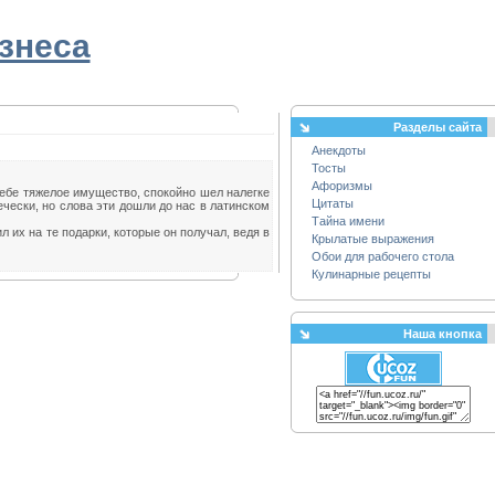
знеса
Разделы сайта
Анекдоты
Тосты
Афоризмы
себе тяжелое имущество, спокойно шел налегке
Цитаты
речески, но слова эти дошли до нас в латинском
Тайна имени
 их на те подарки, которые он получал, ведя в
Крылатые выражения
Обои для рабочего стола
Кулинарные рецепты
Наша кнопка