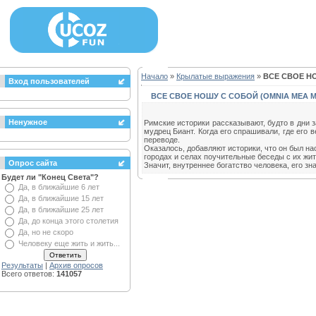
Начало
»
Крылатые выражения
»
ВСЕ СВОЕ Н
Вход пользователей
ВСЕ СВОЕ НОШУ С СОБОЙ (OMNIA МЕА 
Ненужное
Римские историки рассказывают, будто в дни 
мудрец Биант. Когда его спрашивали, где его в
переводе.
Оказалось, добавляют историки, что он был на
городах и селах поучительные беседы с их жи
Опрос сайта
Значит, внутреннее богатство человека, его зн
Будет ли "Конец Света"?
Да, в ближайшие 6 лет
Да, в ближайшие 15 лет
Да, в ближайшие 25 лет
Да, до конца этого столетия
Да, но не скоро
Человеку еще жить и жить...
Результаты
|
Архив опросов
Всего ответов:
141057