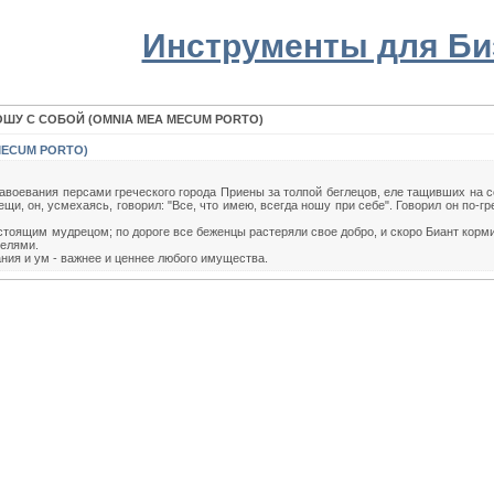
Инструменты для Би
ОШУ С СОБОЙ (OMNIA МЕА MECUM PORTO)
MECUM PORTO)
завоевания персами греческого города Приены за толпой беглецов, еле тащивших на 
ещи, он, усмехаясь, говорил: "Все, что имею, всегда ношу при себе". Говорил он по-г
стоящим мудрецом; по дороге все беженцы растеряли свое добро, и скоро Биант кормил
телями.
ания и ум - важнее и ценнее любого имущества.