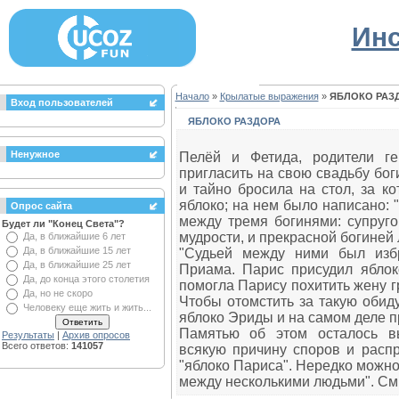
Инс
Начало
»
Крылатые выражения
»
ЯБЛОКО РАЗ
Вход пользователей
ЯБЛОКО РАЗДОРА
Ненужное
Пелёй и Фетида, родители г
пригласить на свою свадьбу бо
и тайно бросила на стол, за к
яблоко; на нем было написано:
Опрос сайта
между тремя богинями: супруго
Будет ли "Конец Света"?
мудрости, и прекрасной богиней
Да, в ближайшие 6 лет
Да, в ближайшие 15 лет
"Судьей между ними был изб
Да, в ближайшие 25 лет
Приама. Парис присудил яблок
Да, до конца этого столетия
помогла Парису похитить жену г
Да, но не скоро
Чтобы отомстить за такую обиду
Человеку еще жить и жить...
яблоко Эриды и на самом деле пр
Памятью об этом осталось в
Результаты
|
Архив опросов
Всего ответов:
141057
всякую причину споров и распр
"яблоко Париса". Нередко можно
между несколькими людьми". См