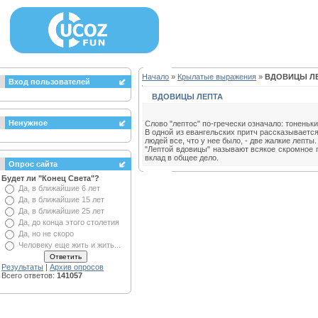
Начало
»
Крылатые выражения
»
ВДОВИЦЫ Л
Вход пользователей
ВДОВИЦЫ ЛЕПТА
Ненужное
Слово "лептос" по-гречески означало: тоненьк
В одной из евангельских притч рассказываетс
людей все, что у нее было, - две жалкие лепты
"Лептой вдовицы" называют всякое скромное п
вклад в общее дело.
Опрос сайта
Будет ли "Конец Света"?
Да, в ближайшие 6 лет
Да, в ближайшие 15 лет
Да, в ближайшие 25 лет
Да, до конца этого столетия
Да, но не скоро
Человеку еще жить и жить...
Результаты
|
Архив опросов
Всего ответов:
141057