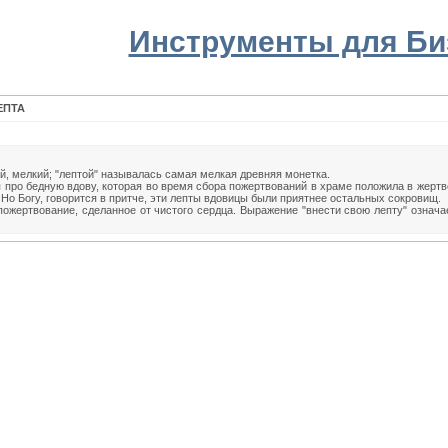
Инструменты для Би
ЕПТА
ий, мелкий; "лептой" называлась самая мелкая древняя монетка.
я про бедную вдову, которая во время сбора пожертвований в храме положила в жер
. Но Богу, говорится в притче, эти лепты вдовицы были приятнее остальных сокровищ.
ожертвование, сделанное от чистого сердца. Выражение "внести свою лепту" означа