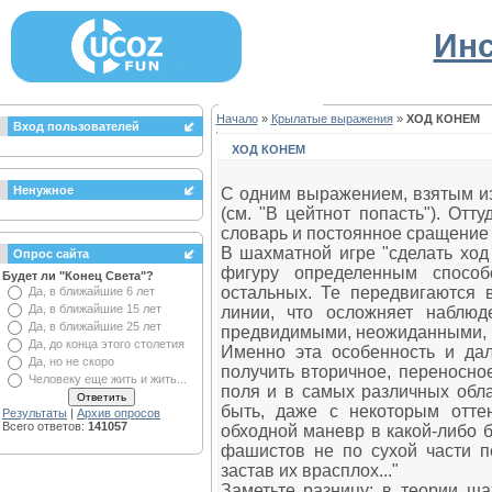
Инс
Начало
»
Крылатые выражения
»
ХОД КОНЕМ
Вход пользователей
ХОД КОНЕМ
Ненужное
С одним выражением, взятым из
(см. "В цейтнот попасть"). От
словарь и постоянное сращение 
В шахматной игре "сделать ход
Опрос сайта
фигуру определенным способ
Будет ли "Конец Света"?
остальных. Те передвигаются 
Да, в ближайшие 6 лет
Да, в ближайшие 15 лет
линии, что осложняет наблюд
Да, в ближайшие 25 лет
предвидимыми, неожиданными, к
Да, до конца этого столетия
Именно эта особенность и да
Да, но не скоро
получить вторичное, переносно
Человеку еще жить и жить...
поля и в самых различных обла
быть, даже с некоторым отте
Результаты
|
Архив опросов
Всего ответов:
141057
обходной маневр в какой-либо 
фашистов не по сухой части пе
застав их врасплох..."
Заметьте разницу: в теории ша