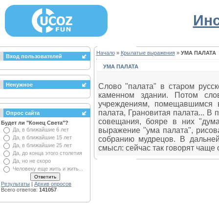
Инс
Начало
»
Крылатые выражения
»
УМА ПАЛАТА
Вход пользователей
УМА ПАЛАТА
Ненужное
Слово "палата" в старом русс
каменном здании. Потом сло
учреждениям, помещавшимся 
палата, Грановитая палата... 
Опрос сайта
совещания, бояре в них "дума
Будет ли "Конец Света"?
выражение "ума палата", рисов
Да, в ближайшие 6 лет
Да, в ближайшие 15 лет
собранию мудрецов. В дальней
Да, в ближайшие 25 лет
смысл: сейчас так говорят чаще 
Да, до конца этого столетия
Да, но не скоро
Человеку еще жить и жить...
Результаты
|
Архив опросов
Всего ответов:
141057