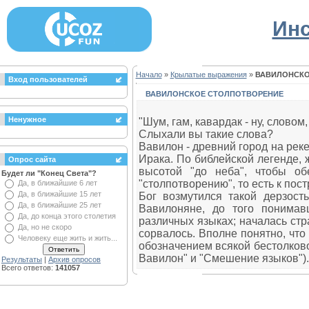
Инс
Начало
»
Крылатые выражения
»
ВАВИЛОНСКО
Вход пользователей
ВАВИЛОНСКОЕ СТОЛПОТВОРЕНИЕ
Ненужное
"Шум, гам, кавардак - ну, слово
Слыхали вы такие слова?
Вавилон - древний город на рек
Ирака. По библейской легенде,
Опрос сайта
высотой "до неба", чтобы об
Будет ли "Конец Света"?
"столпотворению", то есть к пост
Да, в ближайшие 6 лет
Да, в ближайшие 15 лет
Бог возмутился такой дерзост
Да, в ближайшие 25 лет
Вавилоняне, до того понимав
Да, до конца этого столетия
различных языках; началась ст
Да, но не скоро
сорвалось. Вполне понятно, что
Человеку еще жить и жить...
обозначением всякой бестолково
Вавилон" и "Смешение языков").
Результаты
|
Архив опросов
Всего ответов:
141057