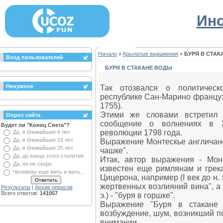
Инс
Начало
»
Крылатые выражения
»
БУРЯ В СТАК
Вход пользователей
БУРЯ В СТАКАНЕ ВОДЫ
Ненужное
Так отозвался о политическ
республике Сан-Марино француз
1755).
Этими же словами встретил 
Опрос сайта
сообщение о волнениях в Ж
Будет ли "Конец Света"?
революции 1798 года.
Да, в ближайшие 6 лет
Да, в ближайшие 15 лет
Выражение Монтескье англичане
Да, в ближайшие 25 лет
чашке".
Да, до конца этого столетия
Итак, автор выражения - Мон
Да, но не скоро
известен еще римлянам и грека
Человеку еще жить и жить...
Цицерона, например (I век до н. 
жертвенных возлияний вина", а у 
Результаты
|
Архив опросов
Всего ответов:
141057
э.) - "буря в горшке".
Выражение "Буря в стакане 
возбуждение, шум, возникший п
внимании.