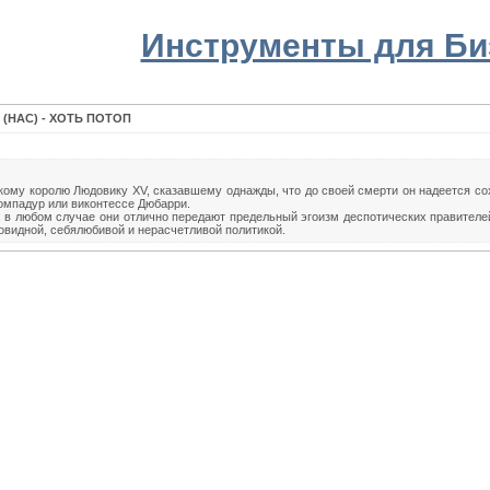
Инструменты для Би
(НАС) - ХОТЬ ПОТОП
ому королю Людовику XV, сказавшему однажды, что до своей смерти он надеется со
Помпадур или виконтессе Дюбарри.
а: в любом случае они отлично передают предельный эгоизм деспотических правител
овидной, себялюбивой и нерасчетливой политикой.