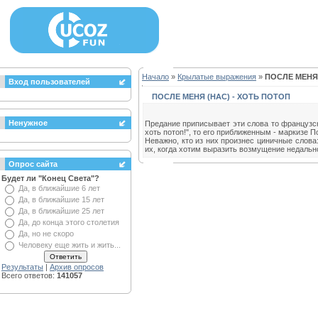
Начало
»
Крылатые выражения
»
ПОСЛЕ МЕНЯ 
Вход пользователей
ПОСЛЕ МЕНЯ (НАС) - ХОТЬ ПОТОП
Ненужное
Предание приписывает эти слова то французск
хоть потоп!", то его приближенным - маркизе 
Неважно, кто из них произнес циничные слов
их, когда хотим выразить возмущение недальн
Опрос сайта
Будет ли "Конец Света"?
Да, в ближайшие 6 лет
Да, в ближайшие 15 лет
Да, в ближайшие 25 лет
Да, до конца этого столетия
Да, но не скоро
Человеку еще жить и жить...
Результаты
|
Архив опросов
Всего ответов:
141057