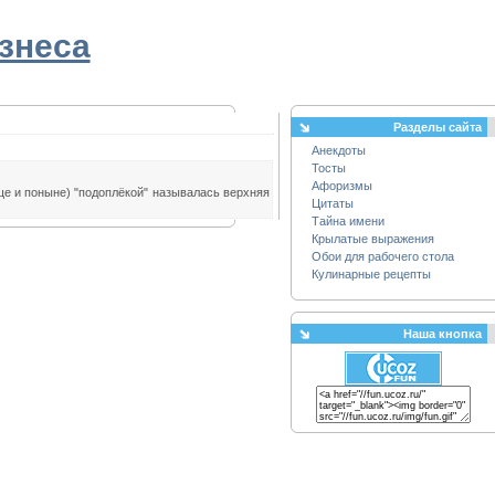
знеса
Разделы сайта
Анекдоты
Тосты
Афоризмы
еще и поныне) "подоплёкой" называлась верхняя
Цитаты
Тайна имени
Крылатые выражения
Обои для рабочего стола
Кулинарные рецепты
Наша кнопка