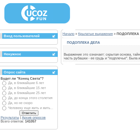
Начало
»
Крылатые выражения
»
ПОДОПЛЕКА
Вход пользователей
ПОДОПЛЕКА ДЕЛА
Ненужное
Выражение это означает: скрытая основа, тайн
часть рубашки - ее грудь и "подплечье". Была 
Опрос сайта
Будет ли "Конец Света"?
Да, в ближайшие 6 лет
Да, в ближайшие 15 лет
Да, в ближайшие 25 лет
Да, до конца этого столетия
Да, но не скоро
Человеку еще жить и жить...
Результаты
|
Архив опросов
Всего ответов:
141057