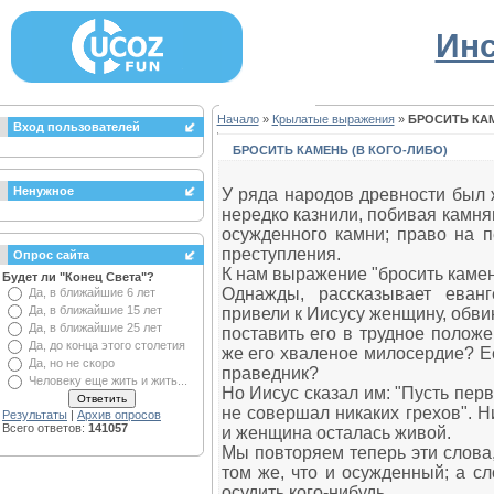
Инс
Начало
»
Крылатые выражения
»
БРОСИТЬ КАМ
Вход пользователей
БРОСИТЬ КАМЕНЬ (В КОГО-ЛИБО)
Ненужное
У ряда народов древности был 
нередко казнили, побивая камня
осужденного камни; право на 
преступления.
Опрос сайта
К нам выражение "бросить камень
Будет ли "Конец Света"?
Однажды, рассказывает еванг
Да, в ближайшие 6 лет
Да, в ближайшие 15 лет
привели к Иисусу женщину, обви
Да, в ближайшие 25 лет
поставить его в трудное положе
Да, до конца этого столетия
же его хваленое милосердие? Ес
Да, но не скоро
праведник?
Человеку еще жить и жить...
Но Иисус сказал им: "Пусть перв
не совершал никаких грехов". 
Результаты
|
Архив опросов
Всего ответов:
141057
и женщина осталась живой.
Мы повторяем теперь эти слова,
том же, что и осужденный; а сл
осудить кого-нибудь.