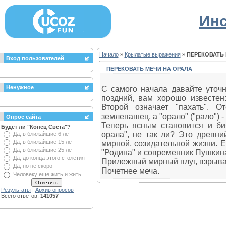
Инс
Начало
»
Крылатые выражения
»
ПЕРЕКОВАТЬ 
Вход пользователей
ПЕРЕКОВАТЬ МЕЧИ НА ОРАЛА
Ненужное
С самого начала давайте уточн
поздний, вам хорошо известен:
Второй означает "пахать". О
землепашец, а "орало" ("рало") 
Опрос сайта
Теперь ясным становится и би
Будет ли "Конец Света"?
орала", не так ли? Это древни
Да, в ближайшие 6 лет
Да, в ближайшие 15 лет
мирной, созидательной жизни. 
Да, в ближайшие 25 лет
"Родина" и современник Пушкин
Да, до конца этого столетия
Прилежный мирный плуг, взрыв
Да, но не скоро
Почетнее меча.
Человеку еще жить и жить...
Результаты
|
Архив опросов
Всего ответов:
141057