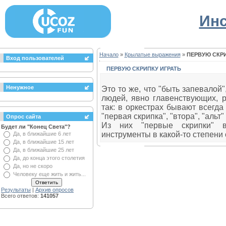
Инс
Начало
»
Крылатые выражения
»
ПЕРВУЮ СКРИ
Вход пользователей
ПЕРВУЮ СКРИПКУ ИГРАТЬ
Ненужное
Это то же, что "быть запевалой"
людей, явно главенствующих, р
так: в оркестрах бывают всегда 
"первая скрипка", "втора", "альт" и
Опрос сайта
Из них "первые скрипки" в
Будет ли "Конец Света"?
инструменты в какой-то степени 
Да, в ближайшие 6 лет
Да, в ближайшие 15 лет
Да, в ближайшие 25 лет
Да, до конца этого столетия
Да, но не скоро
Человеку еще жить и жить...
Результаты
|
Архив опросов
Всего ответов:
141057