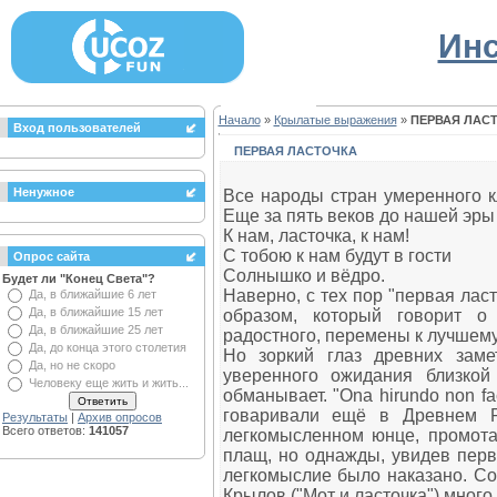
Инс
Начало
»
Крылатые выражения
»
ПЕРВАЯ ЛАС
Вход пользователей
ПЕРВАЯ ЛАСТОЧКА
Ненужное
Все народы стран умеренного к
Еще за пять веков до нашей эры 
К нам, ласточка, к нам!
С тобою к нам будут в гости
Опрос сайта
Солнышко и вёдро.
Будет ли "Конец Света"?
Наверно, с тех пор "первая ласт
Да, в ближайшие 6 лет
Да, в ближайшие 15 лет
образом, который говорит о
Да, в ближайшие 25 лет
радостного, перемены к лучшему
Да, до конца этого столетия
Но зоркий глаз древних заме
Да, но не скоро
уверенного ожидания близкой
Человеку еще жить и жить...
обманывает. "Ona hirundo non fac
говаривали ещё в Древнем 
Результаты
|
Архив опросов
Всего ответов:
141057
легкомысленном юнце, промота
плащ, но однажды, увидев перву
легкомыслие было наказано. Со
Крылов ("Мот и ласточка") много 