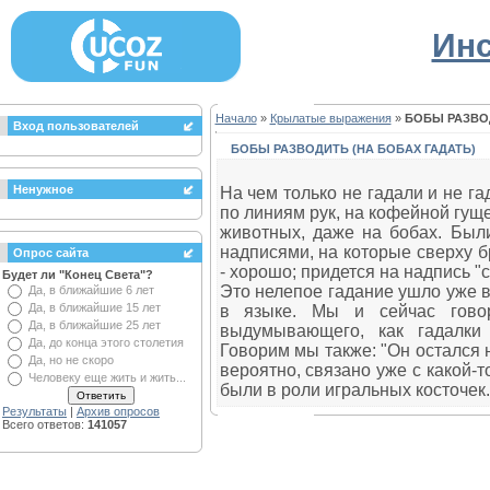
Инс
Начало
»
Крылатые выражения
»
БОБЫ РАЗВОД
Вход пользователей
БОБЫ РАЗВОДИТЬ (НА БОБАХ ГАДАТЬ)
Ненужное
На чем только не гадали и не г
по линиям рук, на кофейной гуще
животных, даже на бобах. Был
надписями, на которые сверху б
Опрос сайта
- хорошо; придется на надпись "с
Будет ли "Конец Света"?
Это нелепое гадание ушло уже 
Да, в ближайшие 6 лет
Да, в ближайшие 15 лет
в языке. Мы и сейчас говор
Да, в ближайшие 25 лет
выдумывающего, как гадалки 
Да, до конца этого столетия
Говорим мы также: "Он остался н
Да, но не скоро
вероятно, связано уже с какой-т
Человеку еще жить и жить...
были в роли игральных косточек.
Результаты
|
Архив опросов
Всего ответов:
141057