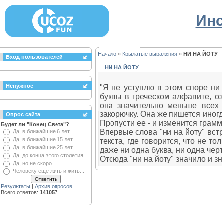
Инс
Начало
»
Крылатые выражения
»
НИ НА ЙОТУ
Вход пользователей
НИ НА ЙОТУ
Ненужное
"Я не уступлю в этом споре ни 
буквы в греческом алфавите, о
она значительно меньше всех
закорючку. Она же пишется иног
Опрос сайта
Пропусти ее - и изменится грам
Будет ли "Конец Света"?
Впервые слова "ни на йоту" вст
Да, в ближайшие 6 лет
Да, в ближайшие 15 лет
текста, где говорится, что не то
Да, в ближайшие 25 лет
даже ни одна буква, ни одна черт
Да, до конца этого столетия
Отсюда "ни на йоту" значило и з
Да, но не скоро
Человеку еще жить и жить...
Результаты
|
Архив опросов
Всего ответов:
141057