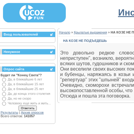
Инс
Начало
»
Крылатые выражения
»
НА КОЗЕ НЕ
Вход пользователей
НА КОЗЕ НЕ ПОДЪЕДЕШЬ
Ненужное
Это довольно редкое словос
неприступен", возникло, вероятн
всяких шутов, гудошников и ско
Они веселили своих высоких пок
Опрос сайта
и бубенцы, наряжаясь в козьи 
Будет ли "Конец Света"?
"репертуар" этих "шпыней" входи
Да, в ближайшие 6 лет
Да, в ближайшие 15 лет
Очевидно, скоморохи встречал
Да, в ближайшие 25 лет
высокопоставленной особы, что н
Да, до конца этого столетия
Отсюда и пошла эта поговорка.
Да, но не скоро
Человеку еще жить и жить...
Результаты
|
Архив опросов
Всего ответов:
141057