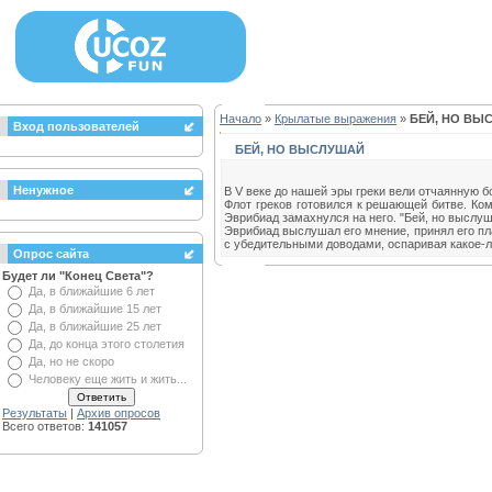
Начало
»
Крылатые выражения
»
БЕЙ, НО ВЫ
Вход пользователей
БЕЙ, НО ВЫСЛУШАЙ
Ненужное
В V веке до нашей эры греки вели отчаянную б
Флот греков готовился к решающей битве. К
Эврибиад замахнулся на него. "Бей, но выслуш
Эврибиад выслушал его мнение, принял его пла
с убедительными доводами, оспаривая какое-л
Опрос сайта
Будет ли "Конец Света"?
Да, в ближайшие 6 лет
Да, в ближайшие 15 лет
Да, в ближайшие 25 лет
Да, до конца этого столетия
Да, но не скоро
Человеку еще жить и жить...
Результаты
|
Архив опросов
Всего ответов:
141057