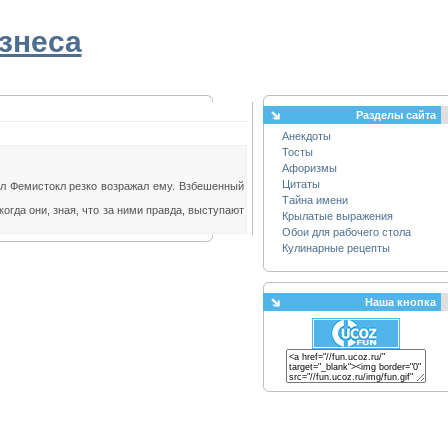
знеса
Разделы сайта
Анекдоты
Тосты
Афоризмы
Цитаты
л Фемистокл резко возражал ему. Взбешенный
Тайна имени
огда они, зная, что за ними правда, выступают
Крылатые выражения
Обои для рабочего стола
Кулинарные рецепты
Наша кнопка