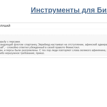
Инструменты для Би
СЛУШАЙ
орьбу с персами.
омандующий флотом спартанец Эврибиад настаивал на отступлении, афинский адмира
ай", - спокойно ответил убежденный в своей правоте Фемистокл.
н, и персы были разгромлены. С тех пор люди повторяют слова великого афинянина, к
ибо неразумное требование, приказ.