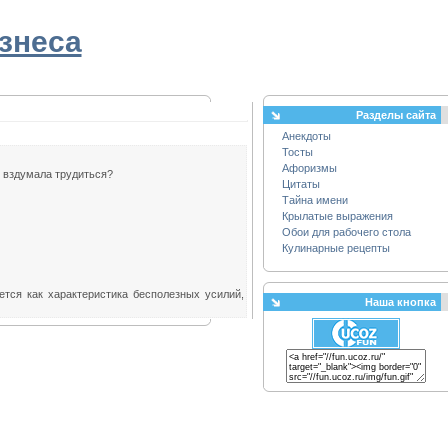
знеса
Разделы сайта
Анекдоты
Тосты
Афоризмы
, вздумала трудиться?
Цитаты
Тайна имени
Крылатые выражения
Обои для рабочего стола
Кулинарные рецепты
тся как характеристика бесполезных усилий,
Наша кнопка