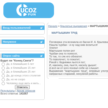
Начало
»
Крылатые выражения
»
МАРТЫШКИН
Вход пользователей
МАРТЫШКИН ТРУД
Ненужное
Поговорка эта возникла из басни И. А. Крылов
Нашла чурбан - и ну над ним возиться!
Хлопот
Мартышке полон рот
Чурбан она то понесет,
Опрос сайта
То так, то сяк его обхватит.
То поволочет, то покатит;
Будет ли "Конец Света"?
Рекой с бедняжки льется пот;
Да, в ближайшие 6 лет
И, наконец, она, пыхтя, насилу дышит:
Да, в ближайшие 15 лет
А всё ни от кого похвал себе не слышит.
Выражение "мартышкин труд", впервые употр
Да, в ближайшие 25 лет
напрасных стараний, ненужной работы.
Да, до конца этого столетия
Да, но не скоро
Человеку еще жить и жить...
Результаты
|
Архив опросов
Всего ответов:
141057