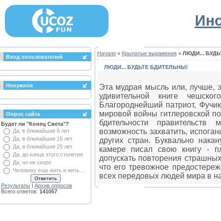
Инс
Начало
»
Крылатые выражения
»
ЛЮДИ... БУД
Вход пользователей
ЛЮДИ... БУДЬТЕ БДИТЕЛЬНЫ!
Ненужное
Эта мудрая мысль или, лучше, 
удивительной книге чешског
Благороднейший патриот, Фучик
мировой войны гитлеровской пол
Опрос сайта
бдительности правительств
Будет ли "Конец Света"?
возможность захватить, испоган
Да, в ближайшие 6 лет
Да, в ближайшие 15 лет
других стран. Буквально нака
Да, в ближайшие 25 лет
камере писал свою книгу - 
Да, до конца этого столетия
допускать повторения страшных
Да, но не скоро
что его тревожное предостереж
Человеку еще жить и жить...
всех передовых людей мира в н
Результаты
|
Архив опросов
Всего ответов:
141057