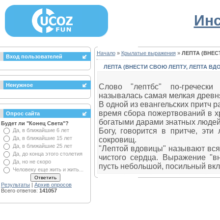
Инс
Начало
»
Крылатые выражения
»
ЛЕПТА (ВНЕС
Вход пользователей
ЛЕПТА (ВНЕСТИ СВОЮ ЛЕПТУ, ЛЕПТА ВД
Ненужное
Слово "лептбс" по-гречески 
называлась самая мелкая древн
В одной из евангельских притч р
время сбора пожертвований в х
Опрос сайта
богатыми дарами знатных людей в
Будет ли "Конец Света"?
Богу, говорится в притче, эт
Да, в ближайшие 6 лет
Да, в ближайшие 15 лет
сокровищ.
Да, в ближайшие 25 лет
"Лептой вдовицы" называют вся
Да, до конца этого столетия
чистого сердца. Выражение "вн
Да, но не скоро
пусть небольшой, посильный вкл
Человеку еще жить и жить...
Результаты
|
Архив опросов
Всего ответов:
141057