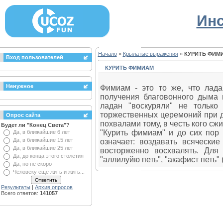
Инс
Начало
»
Крылатые выражения
»
КУРИТЬ ФИМ
Вход пользователей
КУРИТЬ ФИМИАМ
Ненужное
Фимиам - это то же, что лада
получения благовонного дыма 
ладан "воскуряли" не тольк
торжественных церемоний при д
Опрос сайта
похвалами тому, в честь кого сж
Будет ли "Конец Света"?
"Курить фимиам" и до сих пор 
Да, в ближайшие 6 лет
Да, в ближайшие 15 лет
означает: воздавать всяческие
Да, в ближайшие 25 лет
восторженно восхвалять. Для
Да, до конца этого столетия
"аллилуйю петь", "акафист петь" (
Да, но не скоро
Человеку еще жить и жить...
Результаты
|
Архив опросов
Всего ответов:
141057