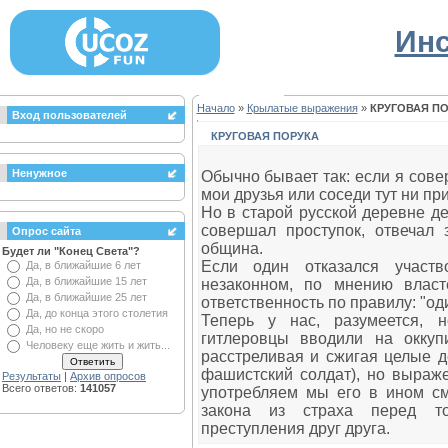
Инс
Начало
»
Крылатые выражения
»
КРУГОВАЯ П
Вход пользователей
КРУГОВАЯ ПОРУКА
Ненужное
Обычно бывает так: если я совер
мои друзья или соседи тут ни при
Но в старой русской деревне де
совершал проступок, отвечал з
Опрос сайта
община.
Будет ли "Конец Света"?
Если один отказался участв
Да, в ближайшие 6 лет
Да, в ближайшие 15 лет
незаконном, по мнению власт
Да, в ближайшие 25 лет
ответственность по правилу: "оди
Да, до конца этого столетия
Теперь у нас, разумеется, н
Да, но не скоро
гитлеровцы вводили на оккуп
Человеку еще жить и жить...
расстреливая и сжигая целые д
фашистский солдат), но выраже
Результаты
|
Архив опросов
Всего ответов:
141057
употребляем мы его в ином см
закона из страха перед то
преступления друг друга.