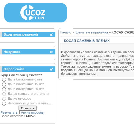
Начало
»
Крылатые выражения
»
КОСАЯ САЖЕ
Вход пользователей
КОСАЯ САЖЕНЬ В ПЛЕЧАХ
Ненужное
В древности человек искал меры длины на соб
Дюйм - это сустав пальца, локоть - длина лок
ступни короля Иоанна. Английский ярд (91,4 с
короля - Генриха I.); наша "пядь" или "четвер
Такое же происхождение имеет и русская "с
Опрос сайта
подошвы ноги до конца пальцев вытянутой вве
богатырем, великаном.
Будет ли "Конец Света"?
Да, в ближайшие 6 лет
Да, в ближайшие 15 лет
Да, в ближайшие 25 лет
Да, до конца этого столетия
Да, но не скоро
Человеку еще жить и жить...
Результаты
|
Архив опросов
Всего ответов:
141057