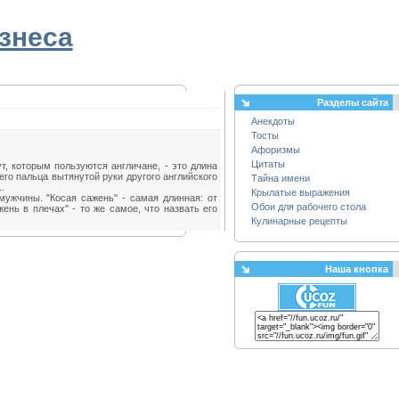
знеса
Разделы сайта
Анекдоты
Тосты
Афоризмы
Цитаты
ут, которым пользуются англичане, - это длина
его пальца вытянутой руки другого английского
Тайна имени
.
Крылатые выражения
ужчины. "Косая сажень" - самая длинная: от
Обои для рабочего стола
ень в плечах" - то же самое, что назвать его
Кулинарные рецепты
Наша кнопка