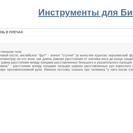
Инструменты для Би
НЬ В ПЛЕЧАХ
ственном теле.
тевой кости; английское "фут" - значит "ступня" (в качестве курьеза: королевский ф
антиметpa) не что иное, как длина, равная расстоянию от кончика носа до конца средн
ть" равна расстоянию между концами расставленных большого и указательного пальцев..
ажень" - расстояние между концами пальцев широко расставленных рук взрослого м
рх противоположной руки. Именно поэтому сказать про человека "у него косая саж