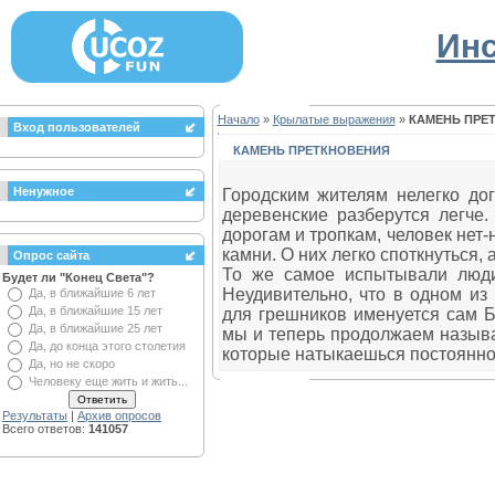
Инс
Начало
»
Крылатые выражения
»
КАМЕНЬ ПРЕ
Вход пользователей
КАМЕНЬ ПРЕТКНОВЕНИЯ
Ненужное
Городским жителям нелегко дог
деревенские разберутся легче.
дорогам и тропкам, человек нет
камни. О них легко споткнуться, а
Опрос сайта
То же самое испытывали люди
Будет ли "Конец Света"?
Неудивительно, что в одном из
Да, в ближайшие 6 лет
Да, в ближайшие 15 лет
для грешников именуется сам Бо
Да, в ближайшие 25 лет
мы и теперь продолжаем называт
Да, до конца этого столетия
которые натыкаешься постоянно, 
Да, но не скоро
Человеку еще жить и жить...
Результаты
|
Архив опросов
Всего ответов:
141057