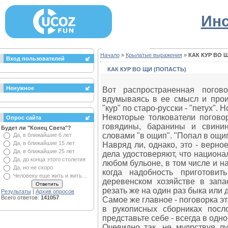
Инс
Начало
»
Крылатые выражения
»
КАК КУР ВО 
Вход пользователей
КАК КУР ВО ЩИ (ПОПАСТЬ)
Ненужное
Вот распространенная погов
вдумываясь в ее смысл и прои
"кур" по старо-русски - "петух". 
Некоторые толкователи поговор
Опрос сайта
говядины, баранины и свини
Будет ли "Конец Света"?
словами "в ощип". "Попал в ощип
Да, в ближайшие 6 лет
Да, в ближайшие 15 лет
Навряд ли, однако, это - верно
Да, в ближайшие 25 лет
дела удостоверяют, что национа
Да, до конца этого столетия
любом бульоне, в том числе и на
Да, но не скоро
когда надобность приготови
Человеку еще жить и жить...
деревенском хозяйстве в запа
резать же на один раз быка или 
Результаты
|
Архив опросов
Всего ответов:
141057
Самое же главное - поговорка эт
в рукописных сборниках посл
представьте себе - всегда в одно
Очевидно так, не мудрствуя лу