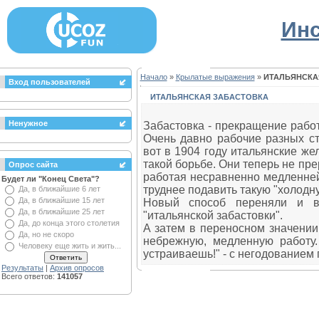
Инс
Начало
»
Крылатые выражения
»
ИТАЛЬЯНСКА
Вход пользователей
ИТАЛЬЯНСКАЯ ЗАБАСТОВКА
Ненужное
Забастовка - прекращение работ
Очень давно рабочие разных с
вот в 1904 году итальянские ж
такой борьбе. Они теперь не пр
Опрос сайта
работая несравненно медленней
Будет ли "Конец Света"?
труднее подавить такую "холодну
Да, в ближайшие 6 лет
Да, в ближайшие 15 лет
Новый способ переняли и в 
Да, в ближайшие 25 лет
"итальянской забастовки".
Да, до конца этого столетия
А затем в переносном значении
Да, но не скоро
небрежную, медленную работу.
Человеку еще жить и жить...
устраиваешь!" - с негодованием
Результаты
|
Архив опросов
Всего ответов:
141057