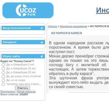
Инс
Начало
»
Крылатые выражения
»
ИЗ ПОРОСЯ В
Вход пользователей
ИЗ ПОРОСЯ В КАРАСЯ
Ненужное
В одном народном рассказе л
поросенком. А время было для
наступил пост.
Монах дерзко пренебрег строжай
Опрос сайта
однако он пошел на это лишь 
Будет ли "Конец Света"?
господу богу с молитвой об
Да, в ближайшие 6 лет
Да, в ближайшие 15 лет
настоящих. А затем торжественн
Да, в ближайшие 25 лет
обратись в рыбу карася".
Да, до конца этого столетия
Эта шуточная фраза употреб
Да, но не скоро
вынуждают кого-либо выдать де
Человеку еще жить и жить...
со своей совестью.
Результаты
|
Архив опросов
Всего ответов:
141057