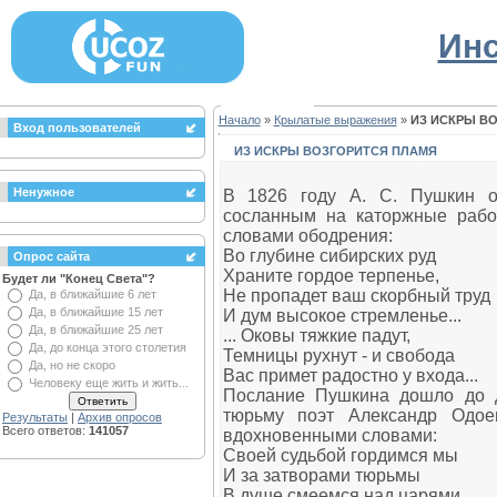
Инс
Начало
»
Крылатые выражения
»
ИЗ ИСКРЫ В
Вход пользователей
ИЗ ИСКРЫ ВОЗГОРИТСЯ ПЛАМЯ
Ненужное
В 1826 году А. С. Пушкин о
сосланным на каторжные рабо
словами ободрения:
Во глубине сибирских руд
Опрос сайта
Храните гордое терпенье,
Будет ли "Конец Света"?
Не пропадет ваш скорбный труд
Да, в ближайшие 6 лет
Да, в ближайшие 15 лет
И дум высокое стремленье...
Да, в ближайшие 25 лет
... Оковы тяжкие падут,
Да, до конца этого столетия
Темницы рухнут - и свобода
Да, но не скоро
Вас примет радостно у входа...
Человеку еще жить и жить...
Послание Пушкина дошло до д
тюрьму поэт Александр Одое
Результаты
|
Архив опросов
Всего ответов:
141057
вдохновенными словами:
Своей судьбой гордимся мы
И за затворами тюрьмы
В душе смеемся над царями.