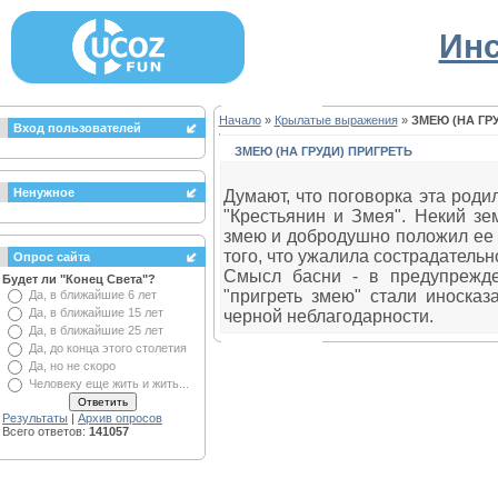
Инс
Начало
»
Крылатые выражения
»
ЗМЕЮ (НА ГР
Вход пользователей
ЗМЕЮ (НА ГРУДИ) ПРИГРЕТЬ
Ненужное
Думают, что поговорка эта роди
"Крестьянин и Змея". Некий з
змею и добродушно положил ее с
того, что ужалила сострадательно
Опрос сайта
Смысл басни - в предупрежде
Будет ли "Конец Света"?
"пригреть змею" стали иносказ
Да, в ближайшие 6 лет
Да, в ближайшие 15 лет
черной неблагодарности.
Да, в ближайшие 25 лет
Да, до конца этого столетия
Да, но не скоро
Человеку еще жить и жить...
Результаты
|
Архив опросов
Всего ответов:
141057