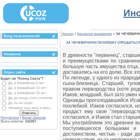
Инс
Начало
»
Крылатые выражения
»
ЗА ЧЕЧЕВИЧ
Вход пользователей
ЗА ЧЕЧЕВИЧНУЮ ПОХЛЕБКУ (ПРОДАТЬСЯ
Ненужное
В древности "первенец", старш
и преимуществами по сравнени
большую часть имущества отца, 
доставались на его долю. Все э
Опрос сайта
По легенде, у одного из прарод
Будет ли "Конец Света"?
сына-близнеца. Старший, тупо
Да, в ближайшие 6 лет
Да, в ближайшие 15 лет
правом первородства (хотя род
Да, в ближайшие 25 лет
Иаков, младший, был зато умен и
Да, до конца этого столетия
Однажды проголодавшийся Исав 
Да, но не скоро
похлебкой. Иаков согласился, но
Человеку еще жить и жить...
продаст ему свое "первородст
согласился, и Иаков стал старши
Результаты
|
Архив опросов
Всего ответов:
141057
Мы употребляем это древнее вы
поступившегося большими и 
достоинством, честью - ради д
удовольствия, из-за ничтожного 