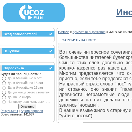
Инс
Начало
»
Крылатые выражения
»
ЗАРУБИТЬ НА
Вход пользователей
ЗАРУБИТЬ НА НОСУ
Ненужное
Вот очень интересное сочетани
большинства читателей будет к
Смысл этих слов довольно ясен
крепко-накрепко, раз навсегда.
Опрос сайта
Многим представляется, что ск
Будет ли "Конец Света"?
приятно, если тебе предлагают с
Да, в ближайшие 6 лет
Да, в ближайшие 15 лет
Напрасный страх: слово "нос" ту
Да, в ближайшие 25 лет
ни странно, оно значит "пам
Да, до конца этого столетия
древности неграмотные люди
Да, но не скоро
дощечки и на них делали всев
Человеку еще жить и жить...
звались "носами".
В нашем языке жило в старину и
Результаты
|
Архив опросов
Всего ответов:
141057
"уйти с носом").