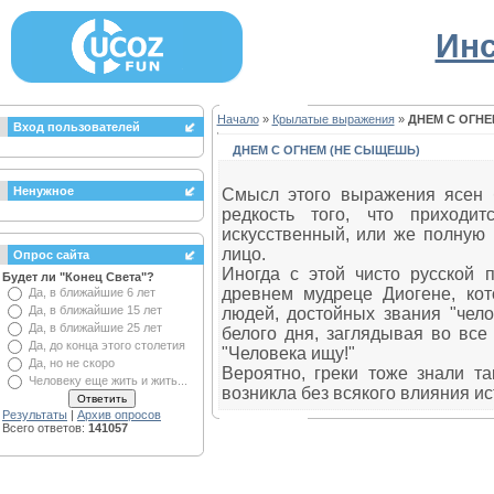
Инс
Начало
»
Крылатые выражения
»
ДНЕМ С ОГНЕ
Вход пользователей
ДНЕМ С ОГНЕМ (НЕ СЫЩЕШЬ)
Ненужное
Смысл этого выражения ясен 
редкость того, что приходи
искусственный, или же полную
лицо.
Опрос сайта
Иногда с этой чисто русской 
Будет ли "Конец Света"?
древнем мудреце Диогене, кот
Да, в ближайшие 6 лет
Да, в ближайшие 15 лет
людей, достойных звания "чело
Да, в ближайшие 25 лет
белого дня, заглядывая во все 
Да, до конца этого столетия
"Человека ищу!"
Да, но не скоро
Вероятно, греки тоже знали та
Человеку еще жить и жить...
возникла без всякого влияния ис
Результаты
|
Архив опросов
Всего ответов:
141057