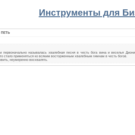
Инструменты для Би
 ПЕТЬ
м первоначально называлась хвалебная песня в честь бога вина и веселья Диони
это стало применяться ко всяким восторженным хвалебным гимнам в честь богов.
овить, неумеренно восхвалять.