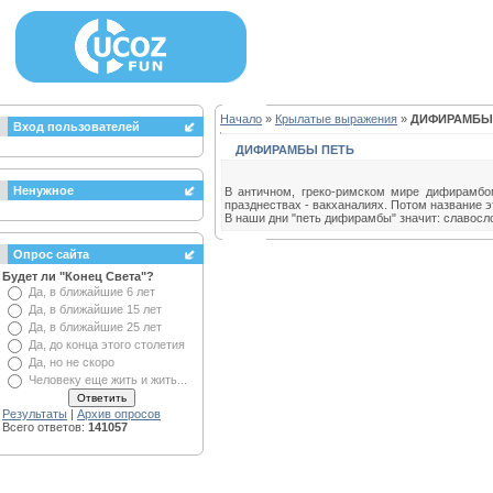
Начало
»
Крылатые выражения
»
ДИФИРАМБЫ
Вход пользователей
ДИФИРАМБЫ ПЕТЬ
Ненужное
В античном, греко-римском мире дифирамбо
празднествах - вакханалиях. Потом название 
В наши дни "петь дифирамбы" значит: славосл
Опрос сайта
Будет ли "Конец Света"?
Да, в ближайшие 6 лет
Да, в ближайшие 15 лет
Да, в ближайшие 25 лет
Да, до конца этого столетия
Да, но не скоро
Человеку еще жить и жить...
Результаты
|
Архив опросов
Всего ответов:
141057